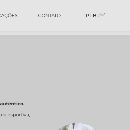
CAÇÕES
CONTATO
PT-BR
autêntico.
ra esportiva,