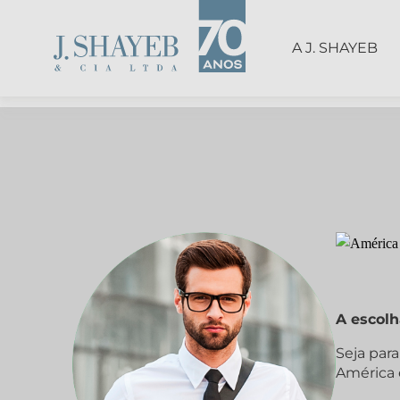
A J. SHAYEB
A escolh
Seja par
América 