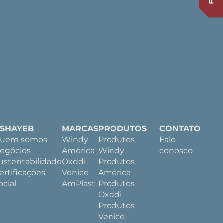
.SHAYEB
MARCAS
PRODUTOS
CONTATO
uem somos
Windy
Produtos
Fale
egócios
América
Windy
conosco
ustentabilidade
Oxddi
Produtos
ertificações
Venice
América
ocial
AmPlast
Produtos
Oxddi
Produtos
Venice